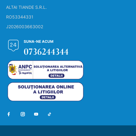
ALTAI TIANDE S.R.L.
RO53344331
J2026003663002
SUNA-NE ACUM
0736244344