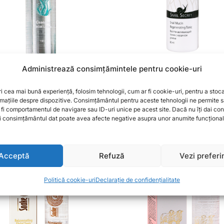
Administrează consimțămintele pentru cookie-uri
e tonică pentru față “Fucoidan”,
Tonic cu mucilagiu de melc, 80
l
177,80
lei
ri cea mai bună experiență, folosim tehnologii, cum ar fi cookie-uri, pentru a stoc
0
lei
mațiile despre dispozitive. Consimțământul pentru aceste tehnologii ne permite
 fi comportamentul de navigare sau ID-uri unice pe acest site. Dacă nu îți dai c
agi consimțământul dat poate avea afecte negative asupra unor anumite funcționalit
Acceptă
Refuză
Vezi preferi
Politică cookie-uri
Declarație de confidențialitate