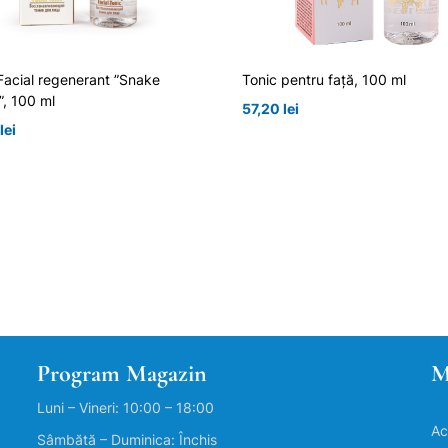
Facial regenerant ”Snake
Tonic pentru față, 100 ml
”, 100 ml
57,20
lei
lei
Program Magazin
M
Luni – Vineri: 10:00 – 18:00
Ac
Sâmbătă – Duminica: Închis