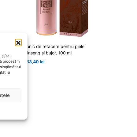
 ml
Tonic de refacere pentru piele
Ginseng și bujor, 100 ml
a și/sau
153,40
lei
 să procesăm
onsimțământul
ăți și
nțele