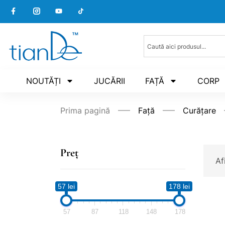
NOUTĂȚI
JUCĂRII
FAȚĂ
CORP
Prima pagină
Față
Curățare
Preț
Af
57 lei
178 lei
57
87
118
148
178