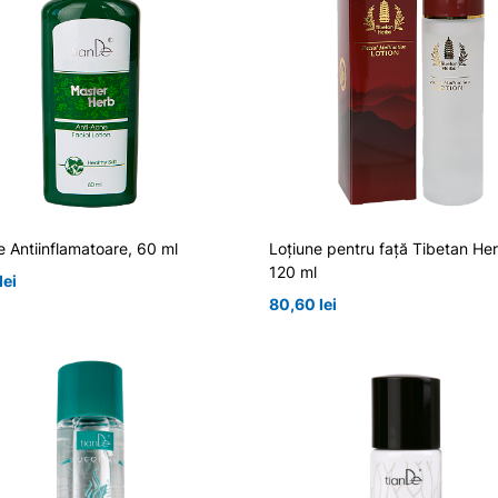
e Antiinflamatoare, 60 ml
Loţiune pentru faţă Tibetan He
120 ml
lei
80,60
lei