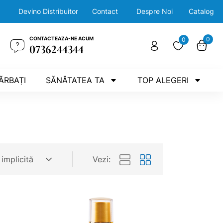
Devino Distribuitor
Contact
Despre Noi
Catalog
CONTACTEAZA-NE ACUM
0
0
0736244344
ĂRBAȚI
SĂNĂTATEA TA
TOP ALEGERI
 implicită
Vezi: