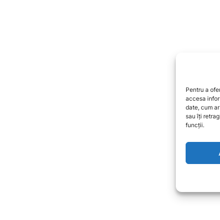
Loțiun
100 m
Pentru a ofe
89,4
accesa infor
date, cum ar
sau îți retr
funcții.