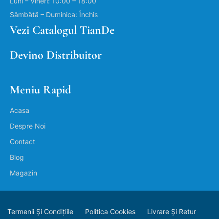
Luni – Vineri: 10:00 – 18:00
Sâmbătă – Duminica: Închis
Vezi Catalogul TianDe
Devino Distribuitor
Meniu Rapid
Acasa
Despre Noi
Contact
Blog
Magazin
Termenii Și Condițiile
Politica Cookies
Livrare Și Retur