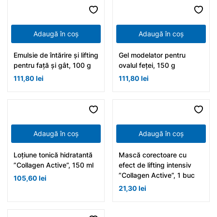
Adaugă în coș
Adaugă în coș
Emulsie de întărire și lifting
Gel modelator pentru
pentru față și gât, 100 g
ovalul feței, 150 g
111,80
lei
111,80
lei
Adaugă în coș
Adaugă în coș
Loțiune tonică hidratantă
Mască corectoare cu
”Collagen Active”, 150 ml
efect de lifting intensiv
”Collagen Active”, 1 buc
105,60
lei
21,30
lei