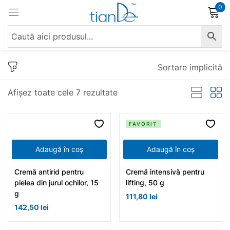
0
Conectare
Sortare implicită
Afișez toate cele 7 rezultate
Reține parola
Ai uitat parola?
FAVORIT
Conectare
Adaugă în coș
Adaugă în coș
Cremă antirid pentru
Cremă intensivă pentru
Crează un cont
pielea din jurul ochilor, 15
lifting, 50 g
g
111,80
lei
142,50
lei