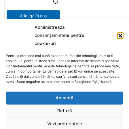
Adaugă în coș
Administrează
Mască pentru pleoape cu
colagen cristalizat, 2 buc
consimțămintele pentru
26,00
lei
cookie-uri
Pentru a oferi cea mai bună experiență, folosim tehnologii, cum ar fi
cookie-uri, pentru a stoca și/sau accesa informațiile despre dispozitive.
Consimțământul pentru aceste tehnologii ne permite să procesăm date,
cum ar fi comportamentul de navigare sau ID-uri unice pe acest site.
Dacă nu îți dai consimțământul sau îți retragi consimțământul dat poate
avea afecte negative asupra unor anumite funcționalități și funcții.
Contacteaza-ne
Acceptă
Refuză
Daca ai vreo intrebare, ne poti scrie aici: tiandero@yahoo.com
ALTAI TIANDE S.R.L.
Vezi preferințele
RO53344331