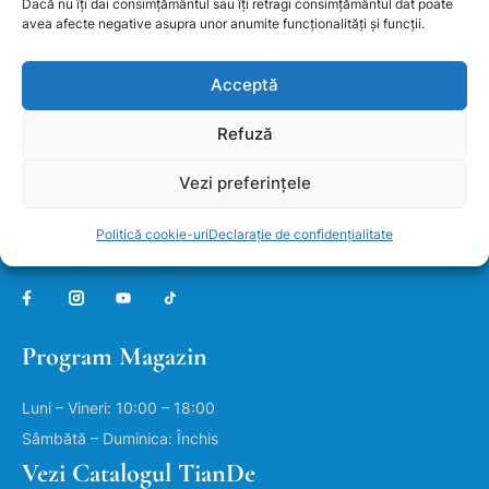
Dacă nu îți dai consimțământul sau îți retragi consimțământul dat poate
avea afecte negative asupra unor anumite funcționalități și funcții.
SUNA-NE ACUM
0736244344
Acceptă
Refuză
Vezi preferințele
Politică cookie-uri
Declarație de confidențialitate
Program Magazin
Luni – Vineri: 10:00 – 18:00
Sâmbătă – Duminica: Închis
Vezi Catalogul TianDe