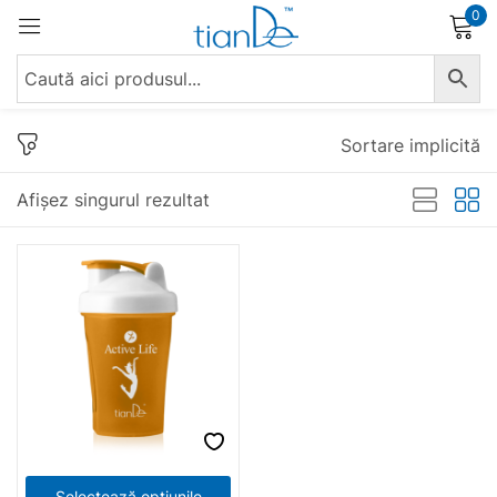
0
Conectare
Sortare implicită
Afișez singurul rezultat
Reține parola
Ai uitat parola?
Conectare
Crează un cont
Selectează opțiunile