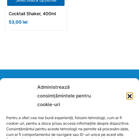
Cocktail Shaker, 400ml
53,00
lei
Contacteaza-ne
Administrează
consimțămintele pentru
Daca ai vreo intrebare, ne poti scrie aici: tiandero@yahoo.com
cookie-uri
ALTAI TIANDE S.R.L.
RO53344331
Pentru a oferi cea mai bună experiență, folosim tehnologii, cum ar fi
J2026003663002
cookie-uri, pentru a stoca și/sau accesa informațiile despre dispozitive.
Consimțământul pentru aceste tehnologii ne permite să procesăm date,
cum ar fi comportamentul de navigare sau ID-uri unice pe acest site.