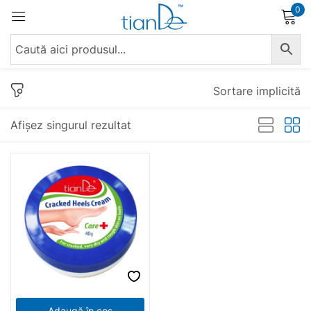
0
Conectare
Sortare implicită
Afișez singurul rezultat
Reține parola
Ai uitat parola?
Conectare
Crează un cont
Adaugă în coș