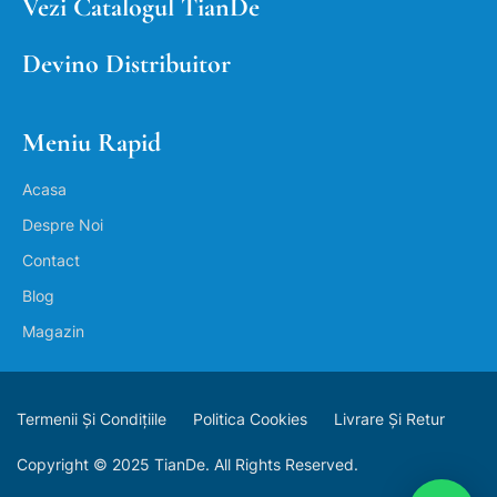
Vezi Catalogul TianDe
Devino Distribuitor
Meniu Rapid
Acasa
Despre Noi
Contact
Blog
Magazin
Termenii Și Condițiile
Politica Cookies
Livrare Și Retur
Copyright © 2025 TianDe. All Rights Reserved.