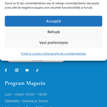
Dacă nu îți dai consimțământul sau îți retragi consimțământul dat poate
avea afecte negative asupra unor anumite funcționalități și funcții.
SUNA-NE ACUM
Acceptă
0736244344
Refuză
Vezi preferințele
Politică cookie-uri
Declarație de confidențialitate
Program Magazin
Luni – Vineri: 10:00 – 18:00
Sâmbătă – Duminica: Închis