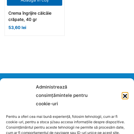
Crema îngrijire călcâie
crăpate, 40 gr
53,60
lei
Contacteaza-ne
Administrează
consimțămintele pentru
Daca ai vreo intrebare, ne poti scrie aici: tiandero@yahoo.com
cookie-uri
ALTAI TIANDE S.R.L.
RO53344331
Pentru a oferi cea mai bună experiență, folosim tehnologii, cum ar fi
cookie-uri, pentru a stoca și/sau accesa informațiile despre dispozitive.
J2026003663002
Consimțământul pentru aceste tehnologii ne permite să procesăm date,
cum ar fi comportamentul de navigare sau ID-uri unice pe acest site.