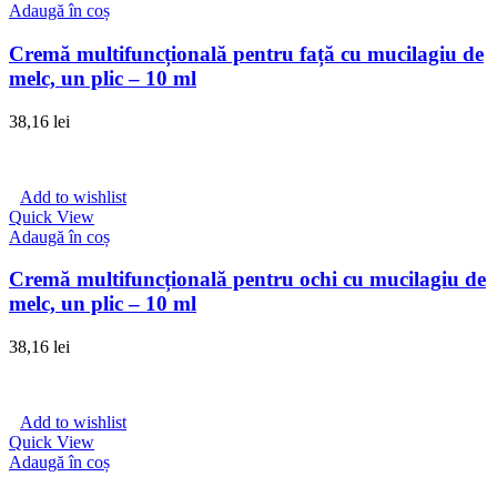
în
Adaugă în coș
pagina
produsului.
Cremă multifuncțională pentru față cu mucilagiu de
melc, un plic – 10 ml
38,16
lei
Add to wishlist
Quick View
Adaugă în coș
Cremă multifuncțională pentru ochi cu mucilagiu de
melc, un plic – 10 ml
38,16
lei
Add to wishlist
Quick View
Adaugă în coș