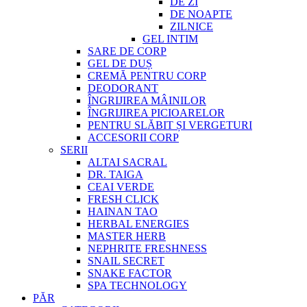
DE ZI
DE NOAPTE
ZILNICE
GEL INTIM
SARE DE CORP
GEL DE DUȘ
CREMĂ PENTRU CORP
DEODORANT
ÎNGRIJIREA MÂINILOR
ÎNGRIJIREA PICIOARELOR
PENTRU SLĂBIT ȘI VERGETURI
ACCESORII CORP
SERII
ALTAI SACRAL
DR. TAIGA
CEAI VERDE
FRESH CLICK
HAINAN TAO
HERBAL ENERGIES
MASTER HERB
NEPHRITE FRESHNESS
SNAIL SECRET
SNAKE FACTOR
SPA TECHNOLOGY
PĂR