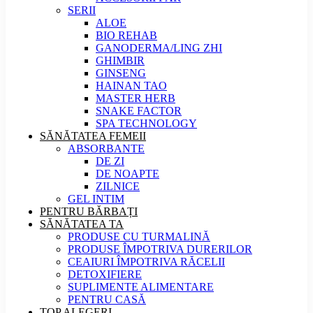
SERII
ALOE
BIO REHAB
GANODERMA/LING ZHI
GHIMBIR
GINSENG
HAINAN TAO
MASTER HERB
SNAKE FACTOR
SPA TECHNOLOGY
SĂNĂTATEA FEMEII
ABSORBANTE
DE ZI
DE NOAPTE
ZILNICE
GEL INTIM
PENTRU BĂRBAȚI
SĂNĂTATEA TA
PRODUSE CU TURMALINĂ
PRODUSE ÎMPOTRIVA DURERILOR
CEAIURI ÎMPOTRIVA RĂCELII
DETOXIFIERE
SUPLIMENTE ALIMENTARE
PENTRU CASĂ
TOP ALEGERI