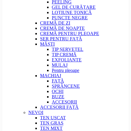
PEELING
GEL DE CURĂȚARE
LOȚIUNE TONICĂ
PUNCTE NEGRE
CREMĂ DE ZI
CREMĂ DE NOAPTE
CREMĂ PENTRU PLEOAPE
SER PENTRU FAȚĂ
MĂȘTI
TIP ȘERVEȚEL
TIP CREMĂ
EXFOLIANTE
MULAJ
Pentru pleoape
MACHIAJ
FAȚĂ
SPRÂNCENE
OCHI
BUZE
ACCESORII
ACCESORII FAȚĂ
NEVOI
TEN USCAT
TEN GRAS
TEN MIXT