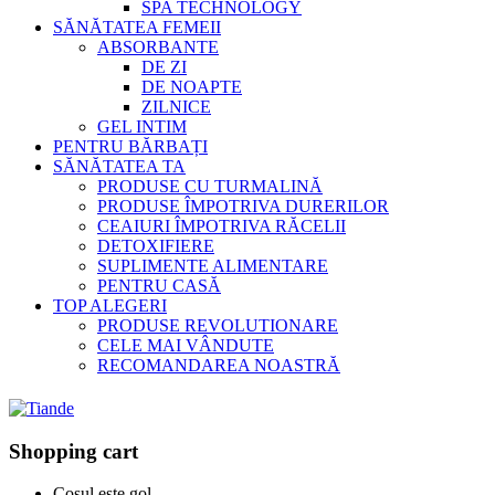
SPA TECHNOLOGY
SĂNĂTATEA FEMEII
ABSORBANTE
DE ZI
DE NOAPTE
ZILNICE
GEL INTIM
PENTRU BĂRBAȚI
SĂNĂTATEA TA
PRODUSE CU TURMALINĂ
PRODUSE ÎMPOTRIVA DURERILOR
CEAIURI ÎMPOTRIVA RĂCELII
DETOXIFIERE
SUPLIMENTE ALIMENTARE
PENTRU CASĂ
TOP ALEGERI
PRODUSE REVOLUTIONARE
CELE MAI VÂNDUTE
RECOMANDAREA NOASTRĂ
Shopping cart
Coșul este gol