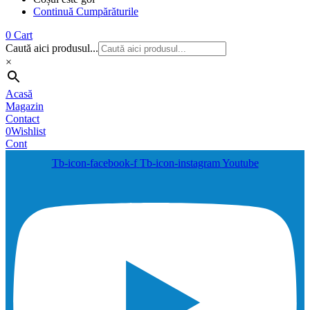
Continuă Cumpărăturile
0
Cart
Caută aici produsul...
×
Acasă
Magazin
Contact
0
Wishlist
Cont
Tb-icon-facebook-f
Tb-icon-instagram
Youtube