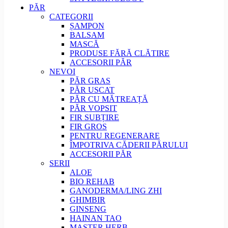
PĂR
CATEGORII
ȘAMPON
BALSAM
MASCĂ
PRODUSE FĂRĂ CLĂTIRE
ACCESORII PĂR
NEVOI
PĂR GRAS
PĂR USCAT
PĂR CU MĂTREAȚĂ
PĂR VOPSIT
FIR SUBȚIRE
FIR GROS
PENTRU REGENERARE
ÎMPOTRIVA CĂDERII PĂRULUI
ACCESORII PĂR
SERII
ALOE
BIO REHAB
GANODERMA/LING ZHI
GHIMBIR
GINSENG
HAINAN TAO
MASTER HERB