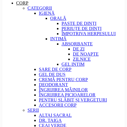
CORP
CATEGORII
IGIENĂ
ORALĂ
PASTE DE DINȚI
PERIUȚE DE DINȚI
ÎMPOTRIVA HERPESULUI
INTIMĂ
ABSORBANTE
DE ZI
DE NOAPTE
ZILNICE
GEL INTIM
SARE DE CORP
GEL DE DUȘ
CREMĂ PENTRU CORP
DEODORANT
ÎNGRIJIREA MÂINILOR
ÎNGRIJIREA PICIOARELOR
PENTRU SLĂBIT ȘI VERGETURI
ACCESORII CORP
SERII
ALTAI SACRAL
DR. TAIGA
CEAI VERDE