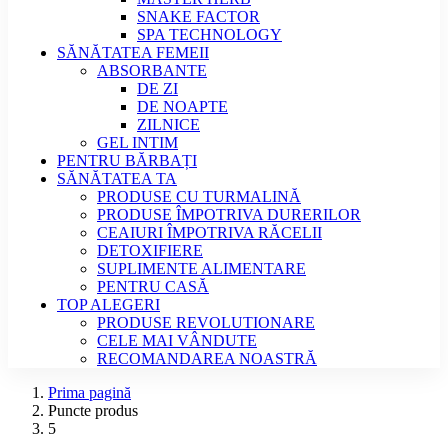
SNAKE FACTOR
SPA TECHNOLOGY
SĂNĂTATEA FEMEII
ABSORBANTE
DE ZI
DE NOAPTE
ZILNICE
GEL INTIM
PENTRU BĂRBAȚI
SĂNĂTATEA TA
PRODUSE CU TURMALINĂ
PRODUSE ÎMPOTRIVA DURERILOR
CEAIURI ÎMPOTRIVA RĂCELII
DETOXIFIERE
SUPLIMENTE ALIMENTARE
PENTRU CASĂ
TOP ALEGERI
PRODUSE REVOLUTIONARE
CELE MAI VÂNDUTE
RECOMANDAREA NOASTRĂ
Prima pagină
Puncte produs
5