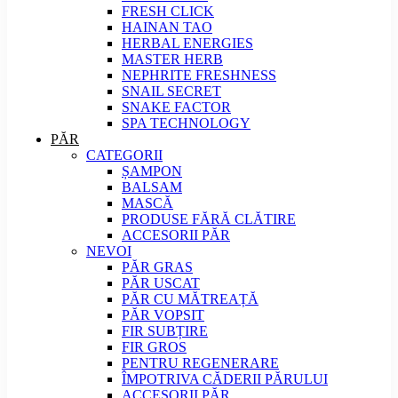
FRESH CLICK
HAINAN TAO
HERBAL ENERGIES
MASTER HERB
NEPHRITE FRESHNESS
SNAIL SECRET
SNAKE FACTOR
SPA TECHNOLOGY
PĂR
CATEGORII
ȘAMPON
BALSAM
MASCĂ
PRODUSE FĂRĂ CLĂTIRE
ACCESORII PĂR
NEVOI
PĂR GRAS
PĂR USCAT
PĂR CU MĂTREAȚĂ
PĂR VOPSIT
FIR SUBȚIRE
FIR GROS
PENTRU REGENERARE
ÎMPOTRIVA CĂDERII PĂRULUI
ACCESORII PĂR