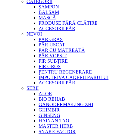
CATEGORII
ȘAMPON
BALSAM
MASCĂ
PRODUSE FĂRĂ CLĂTIRE
ACCESORII PĂR
NEVOI
PĂR GRAS
PĂR USCAT
PĂR CU MĂTREAȚĂ
PĂR VOPSIT
FIR SUBȚIRE
FIR GROS
PENTRU REGENERARE
ÎMPOTRIVA CĂDERII PĂRULUI
ACCESORII PĂR
SERII
ALOE
BIO REHAB
GANODERMA/LING ZHI
GHIMBIR
GINSENG
HAINAN TAO
MASTER HERB
SNAKE FACTOR