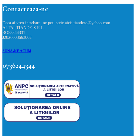
Contacteaza-ne
Daca ai vreo intrebare, ne poti scrie aici: tiandero@yahoo.com
ALTAI TIANDE S.R.L.
RO53344331
J2026003663002
SUNA-NE ACUM
0736244344