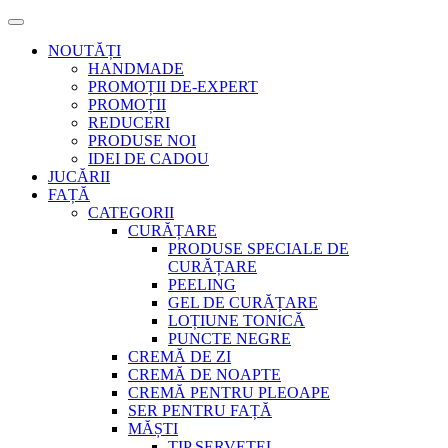
NOUTĂȚI
HANDMADE
PROMOȚII DE-EXPERT
PROMOȚII
REDUCERI
PRODUSE NOI
IDEI DE CADOU
JUCĂRII
FAȚĂ
CATEGORII
CURĂȚARE
PRODUSE SPECIALE DE
CURĂȚARE
PEELING
GEL DE CURĂȚARE
LOȚIUNE TONICĂ
PUNCTE NEGRE
CREMĂ DE ZI
CREMĂ DE NOAPTE
CREMĂ PENTRU PLEOAPE
SER PENTRU FAȚĂ
MĂȘTI
TIP ȘERVEȚEL