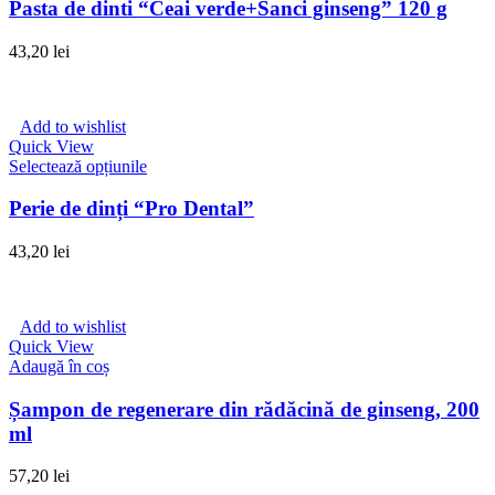
Pasta de dinti “Ceai verde+Sanci ginseng” 120 g
43,20
lei
Add to wishlist
Quick View
Acest
Selectează opțiunile
produs
are
Perie de dinți “Pro Dental”
mai
multe
43,20
lei
variații.
Opțiunile
pot
fi
Add to wishlist
alese
Quick View
în
Adaugă în coș
pagina
produsului.
Șampon de regenerare din rădăcină de ginseng, 200
ml
57,20
lei