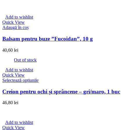
Add to wishlist
Quick View
Adaugă în coș
Balsam pentru buze ”Fucoidan”, 10 g
40,60
lei
Out of stock
Add to wishlist
Quick View
Acest
Selectează opțiunile
produs
are
Creion pentru ochi și sprâncene – gri/maro, 1 buc
mai
multe
46,80
lei
variații.
Opțiunile
pot
fi
Add to wishlist
alese
Quick View