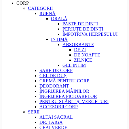
CORP
CATEGORII
IGIENĂ
ORALĂ
PASTE DE DINȚI
PERIUȚE DE DINȚI
ÎMPOTRIVA HERPESULUI
INTIMĂ
ABSORBANTE
DE ZI
DE NOAPTE
ZILNICE
GEL INTIM
SARE DE CORP
GEL DE DUȘ
CREMĂ PENTRU CORP
DEODORANT
ÎNGRIJIREA MÂINILOR
ÎNGRIJIREA PICIOARELOR
PENTRU SLĂBIT ȘI VERGETURI
ACCESORII CORP
SERII
ALTAI SACRAL
DR. TAIGA
CEAI VERDE