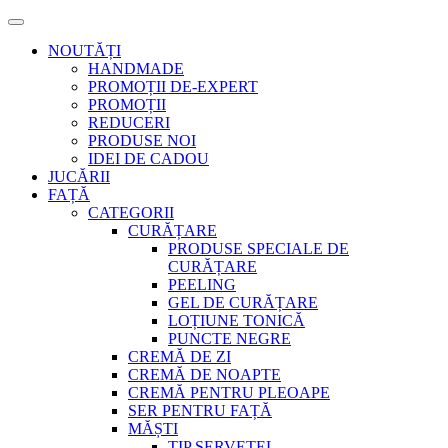
NOUTĂȚI
HANDMADE
PROMOȚII DE-EXPERT
PROMOȚII
REDUCERI
PRODUSE NOI
IDEI DE CADOU
JUCĂRII
FAȚĂ
CATEGORII
CURĂȚARE
PRODUSE SPECIALE DE
CURĂȚARE
PEELING
GEL DE CURĂȚARE
LOȚIUNE TONICĂ
PUNCTE NEGRE
CREMĂ DE ZI
CREMĂ DE NOAPTE
CREMĂ PENTRU PLEOAPE
SER PENTRU FAȚĂ
MĂȘTI
TIP ȘERVEȚEL