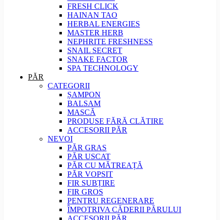
FRESH CLICK
HAINAN TAO
HERBAL ENERGIES
MASTER HERB
NEPHRITE FRESHNESS
SNAIL SECRET
SNAKE FACTOR
SPA TECHNOLOGY
PĂR
CATEGORII
ȘAMPON
BALSAM
MASCĂ
PRODUSE FĂRĂ CLĂTIRE
ACCESORII PĂR
NEVOI
PĂR GRAS
PĂR USCAT
PĂR CU MĂTREAȚĂ
PĂR VOPSIT
FIR SUBȚIRE
FIR GROS
PENTRU REGENERARE
ÎMPOTRIVA CĂDERII PĂRULUI
ACCESORII PĂR