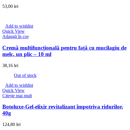
53,00
lei
Add to wishlist
Quick View
Adaugă în coș
Cremă multifuncțională pentru față cu mucilagiu de
melc, un plic – 10 ml
38,16
lei
Out of stock
Add to wishlist
Quick View
Citește mai mult
Botoluxe-Gel-elixir revitalizant împotriva ridurilor,
40g
124,80
lei