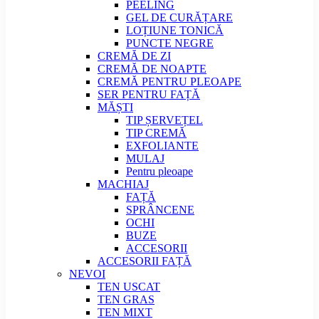
PEELING
GEL DE CURĂȚARE
LOȚIUNE TONICĂ
PUNCTE NEGRE
CREMĂ DE ZI
CREMĂ DE NOAPTE
CREMĂ PENTRU PLEOAPE
SER PENTRU FAȚĂ
MĂȘTI
TIP ȘERVEȚEL
TIP CREMĂ
EXFOLIANTE
MULAJ
Pentru pleoape
MACHIAJ
FAȚĂ
SPRÂNCENE
OCHI
BUZE
ACCESORII
ACCESORII FAȚĂ
NEVOI
TEN USCAT
TEN GRAS
TEN MIXT