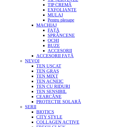
TIP CREMĂ
EXFOLIANTE
MULAJ
Pentru pleoape
MACHIAJ
FAȚĂ
SPRÂNCENE
OCHI
BUZE
ACCESORII
ACCESORII FAȚĂ
NEVOI
TEN USCAT
TEN GRAS
TEN MIXT
TEN ACNEIC
TEN CU RIDURI
TEN SENSIBIL
CEARCĂNE
PROTECTIE SOLARĂ
SERII
BIOTICS
CITY STYLE
COLLAGEN ACTIVE