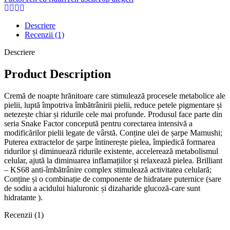
''Snake
Factor",
Descriere
55
Recenzii (1)
g
Descriere
Product Description
Cremă de noapte hrănitoare care stimulează procesele metabolice ale
pielii, luptă împotriva îmbătrânirii pielii, reduce petele pigmentare și
netezește chiar și ridurile cele mai profunde. Produsul face parte din
seria Snake Factor concepută pentru corectarea intensivă a
modificărilor pielii legate de vârstă. Conține ulei de șarpe Mamushi;
Puterea extractelor de șarpe întinerește pielea, împiedică formarea
ridurilor și diminuează ridurile existente, accelerează metabolismul
celular, ajută la diminuarea inflamațiilor și relaxează pielea. Brilliant
– KS68 anti-îmbătrânire complex stimulează activitatea celulară;
Conține și o combinație de componente de hidratare puternice (sare
de sodiu a acidului hialuronic și dizaharide glucoză-care sunt
hidratante ).
Recenzii (1)