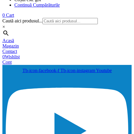
Continuă Cumpărăturile
0
Cart
Caută aici produsul...
×
Acasă
Magazin
Contact
0
Wishlist
Cont
Tb-icon-facebook-f
Tb-icon-instagram
Youtube