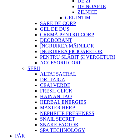
DE ZI
DE NOAPTE
ZILNICE
GEL INTIM
SARE DE CORP
GEL DE DUȘ
CREMĂ PENTRU CORP
DEODORANT
ÎNGRIJIREA MÂINILOR
ÎNGRIJIREA PICIOARELOR
PENTRU SLĂBIT ȘI VERGETURI
ACCESORII CORP
SERII
ALTAI SACRAL
DR. TAIGA
CEAI VERDE
FRESH CLICK
HAINAN TAO
HERBAL ENERGIES
MASTER HERB
NEPHRITE FRESHNESS
SNAIL SECRET
SNAKE FACTOR
SPA TECHNOLOGY
PĂR