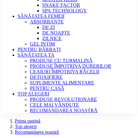
SNAKE FACTOR
SPA TECHNOLOGY
SĂNĂTATEA FEMEII
ABSORBANTE
DE ZI
DE NOAPTE
ZILNICE
GEL INTIM
PENTRU BĂRBAȚI
SĂNĂTATEA TA
PRODUSE CU TURMALINĂ
PRODUSE ÎMPOTRIVA DURERILOR
CEAIURI ÎMPOTRIVA RĂCELII
DETOXIFIERE
SUPLIMENTE ALIMENTARE
PENTRU CASĂ
TOP ALEGERI
PRODUSE REVOLUTIONARE
CELE MAI VÂNDUTE
RECOMANDAREA NOASTRĂ
Prima pagină
Top alegeri
Recomandarea noastră