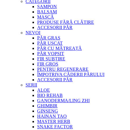
CATEGORII
ȘAMPON
BALSAM
MASCĂ
PRODUSE FĂRĂ CLĂTIRE
ACCESORII PĂR
NEVOI
PĂR GRAS
PĂR USCAT
PĂR CU MĂTREAȚĂ
PĂR VOPSIT
FIR SUBȚIRE
FIR GROS
PENTRU REGENERARE
ÎMPOTRIVA CĂDERII PĂRULUI
ACCESORII PĂR
SERII
ALOE
BIO REHAB
GANODERMA/LING ZHI
GHIMBIR
GINSENG
HAINAN TAO
MASTER HERB
SNAKE FACTOR