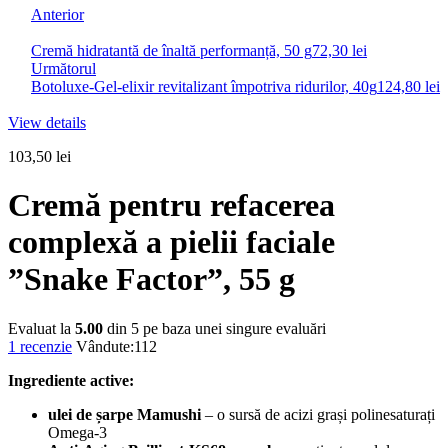
Anterior
Cremă hidratantă de înaltă performanță, 50 g
72,30
lei
Următorul
Botoluxe-Gel-elixir revitalizant împotriva ridurilor, 40g
124,80
lei
View details
103,50
lei
Cremă pentru refacerea
complexă a pielii faciale
”Snake Factor”, 55 g
Evaluat la
5.00
din 5 pe baza unei singure evaluări
1
recenzie
Vândute:
112
Ingrediente active:
ulei de șarpe Mamushi
– o sursă de acizi grași polinesaturați
Omega-3