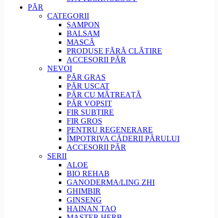
PĂR
CATEGORII
ȘAMPON
BALSAM
MASCĂ
PRODUSE FĂRĂ CLĂTIRE
ACCESORII PĂR
NEVOI
PĂR GRAS
PĂR USCAT
PĂR CU MĂTREAȚĂ
PĂR VOPSIT
FIR SUBȚIRE
FIR GROS
PENTRU REGENERARE
ÎMPOTRIVA CĂDERII PĂRULUI
ACCESORII PĂR
SERII
ALOE
BIO REHAB
GANODERMA/LING ZHI
GHIMBIR
GINSENG
HAINAN TAO
MASTER HERB