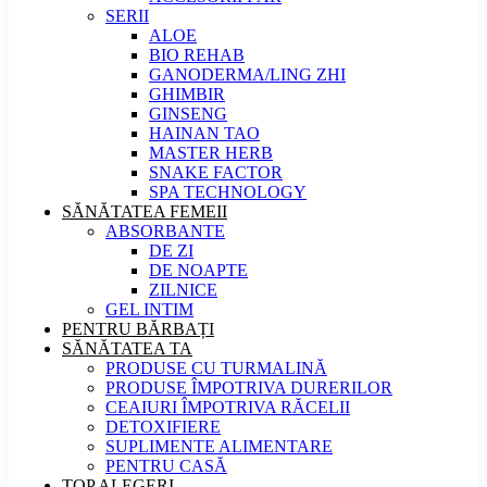
SERII
ALOE
BIO REHAB
GANODERMA/LING ZHI
GHIMBIR
GINSENG
HAINAN TAO
MASTER HERB
SNAKE FACTOR
SPA TECHNOLOGY
SĂNĂTATEA FEMEII
ABSORBANTE
DE ZI
DE NOAPTE
ZILNICE
GEL INTIM
PENTRU BĂRBAȚI
SĂNĂTATEA TA
PRODUSE CU TURMALINĂ
PRODUSE ÎMPOTRIVA DURERILOR
CEAIURI ÎMPOTRIVA RĂCELII
DETOXIFIERE
SUPLIMENTE ALIMENTARE
PENTRU CASĂ
TOP ALEGERI