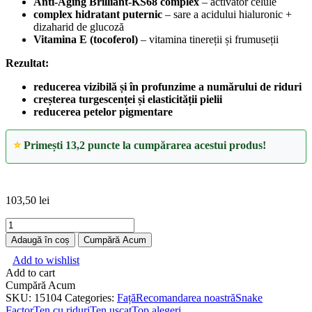
Anti-Aging Brilliant-KS68 complex
– activator celule
complex hidratant puternic
– sare a acidului hialuronic +
dizaharid de glucoză
Vitamina E (tocoferol)
– vitamina tinereții și frumuseții
Rezultat:
reducerea vizibilă și în profunzime a numărului de riduri
creșterea turgescenței și elasticității pielii
reducerea petelor pigmentare
⭐
Primești 13,2 puncte la cumpărarea acestui produs!
103,50
lei
Cantitate
Cremă
Adaugă în coș
Cumpără Acum
pentru
Add to wishlist
refacerea
Add to cart
complexă
Cumpără Acum
a
SKU:
15104
Categories:
Față
Recomandarea noastră
Snake
pielii
Factor
Ten cu riduri
Ten uscat
Top alegeri
faciale