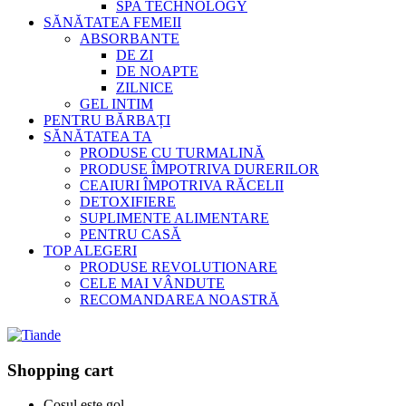
SPA TECHNOLOGY
SĂNĂTATEA FEMEII
ABSORBANTE
DE ZI
DE NOAPTE
ZILNICE
GEL INTIM
PENTRU BĂRBAȚI
SĂNĂTATEA TA
PRODUSE CU TURMALINĂ
PRODUSE ÎMPOTRIVA DURERILOR
CEAIURI ÎMPOTRIVA RĂCELII
DETOXIFIERE
SUPLIMENTE ALIMENTARE
PENTRU CASĂ
TOP ALEGERI
PRODUSE REVOLUTIONARE
CELE MAI VÂNDUTE
RECOMANDAREA NOASTRĂ
Shopping cart
Coșul este gol