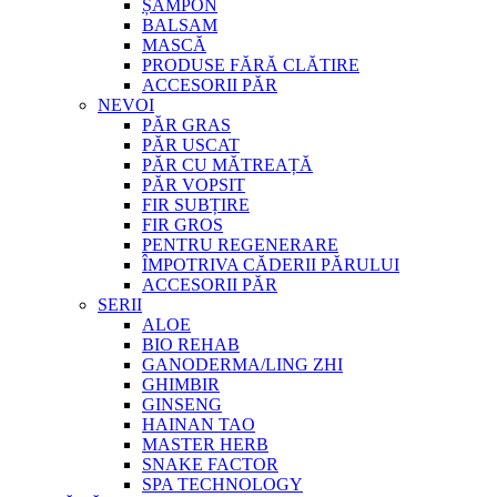
ȘAMPON
BALSAM
MASCĂ
PRODUSE FĂRĂ CLĂTIRE
ACCESORII PĂR
NEVOI
PĂR GRAS
PĂR USCAT
PĂR CU MĂTREAȚĂ
PĂR VOPSIT
FIR SUBȚIRE
FIR GROS
PENTRU REGENERARE
ÎMPOTRIVA CĂDERII PĂRULUI
ACCESORII PĂR
SERII
ALOE
BIO REHAB
GANODERMA/LING ZHI
GHIMBIR
GINSENG
HAINAN TAO
MASTER HERB
SNAKE FACTOR
SPA TECHNOLOGY