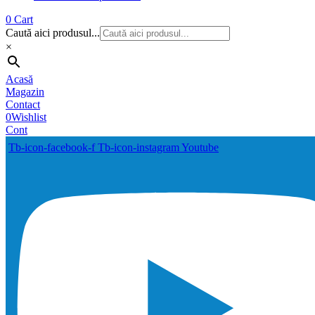
0
Cart
Caută aici produsul...
×
Acasă
Magazin
Contact
0
Wishlist
Cont
Tb-icon-facebook-f
Tb-icon-instagram
Youtube