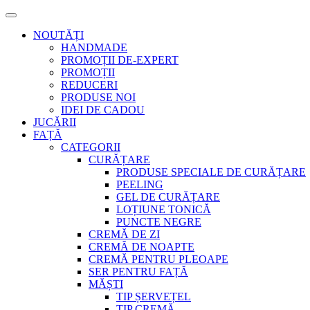
NOUTĂȚI
HANDMADE
PROMOȚII DE-EXPERT
PROMOȚII
REDUCERI
PRODUSE NOI
IDEI DE CADOU
JUCĂRII
FAȚĂ
CATEGORII
CURĂȚARE
PRODUSE SPECIALE DE CURĂȚARE
PEELING
GEL DE CURĂȚARE
LOȚIUNE TONICĂ
PUNCTE NEGRE
CREMĂ DE ZI
CREMĂ DE NOAPTE
CREMĂ PENTRU PLEOAPE
SER PENTRU FAȚĂ
MĂȘTI
TIP ȘERVEȚEL
TIP CREMĂ