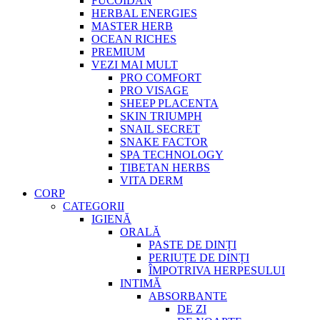
FUCOIDAN
HERBAL ENERGIES
MASTER HERB
OCEAN RICHES
PREMIUM
VEZI MAI MULT
PRO COMFORT
PRO VISAGE
SHEEP PLACENTA
SKIN TRIUMPH
SNAIL SECRET
SNAKE FACTOR
SPA TECHNOLOGY
TIBETAN HERBS
VITA DERM
CORP
CATEGORII
IGIENĂ
ORALĂ
PASTE DE DINȚI
PERIUȚE DE DINȚI
ÎMPOTRIVA HERPESULUI
INTIMĂ
ABSORBANTE
DE ZI