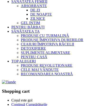
SĂNĂTATEA FEMEII
ABSORBANTE
DE ZI
DE NOAPTE
ZILNICE
GEL INTIM
PENTRU BĂRBAȚI
SĂNĂTATEA TA
PRODUSE CU TURMALINĂ
PRODUSE ÎMPOTRIVA DURERILOR
CEAIURI ÎMPOTRIVA RĂCELII
DETOXIFIERE
SUPLIMENTE ALIMENTARE
PENTRU CASĂ
TOP ALEGERI
PRODUSE REVOLUTIONARE
CELE MAI VÂNDUTE
RECOMANDAREA NOASTRĂ
Shopping cart
Coșul este gol
Continuă Cumpărăturile