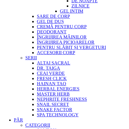
DE NOAPTE
ZILNICE
GEL INTIM
SARE DE CORP
GEL DE DUȘ
CREMĂ PENTRU CORP
DEODORANT
ÎNGRIJIREA MÂINILOR
ÎNGRIJIREA PICIOARELOR
PENTRU SLĂBIT ȘI VERGETURI
ACCESORII CORP
SERII
ALTAI SACRAL
DR. TAIGA
CEAI VERDE
FRESH CLICK
HAINAN TAO
HERBAL ENERGIES
MASTER HERB
NEPHRITE FRESHNESS
SNAIL SECRET
SNAKE FACTOR
SPA TECHNOLOGY
PĂR
CATEGORII