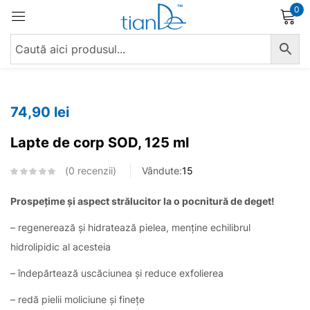
0
Conectare
74,90
lei
Lapte de corp SOD, 125 ml
Reține parola
Ai uitat parola?
0
recenzii
Vândute:
15
Conectare
Prospețime și aspect strălucitor la o pocnitură de deget!
– regenerează și hidratează pielea, menține echilibrul
Crează un cont
hidrolipidic al acesteia
– îndepărtează uscăciunea și reduce exfolierea
– redă pielii moliciune și finețe