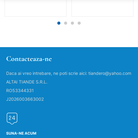
Contacteaza-ne
Daca ai vreo intrebare, ne poti scrie aici: tiandero@yahoo.com
ALTAI TIANDE S.R.L.
RO53344331
J2026003663002
SUNA-NE ACUM