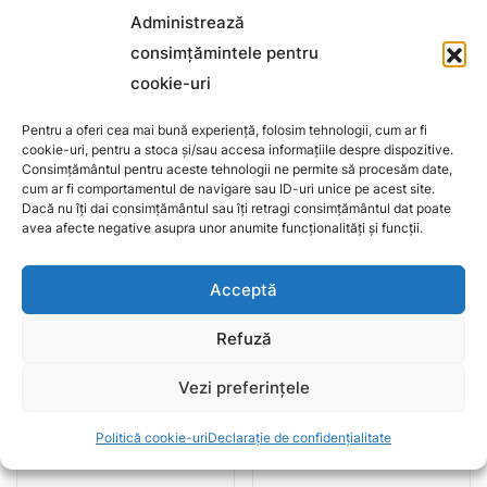
Administrează
consimțămintele pentru
Produse asemănătoare:
cookie-uri
Pentru a oferi cea mai bună experiență, folosim tehnologii, cum ar fi
cookie-uri, pentru a stoca și/sau accesa informațiile despre dispozitive.
Consimțământul pentru aceste tehnologii ne permite să procesăm date,
cum ar fi comportamentul de navigare sau ID-uri unice pe acest site.
Dacă nu îți dai consimțământul sau îți retragi consimțământul dat poate
Adaugă în coș
Adaugă în coș
avea afecte negative asupra unor anumite funcționalități și funcții.
Cremă de mâini
Cremă revitalizanta de
Acceptă
regenerantă cu extract de
maini anti-imbatrânire cu
Aloe Vera, 80 ml
mucilagiu de melc,60 g
Refuză
15,60
lei
43,20
lei
Vezi preferințele
Politică cookie-uri
Declarație de confidențialitate